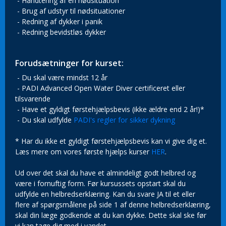
- Håndtering af en nødsituation
- Brug af udstyr til nødsituationer
- Redning af dykker i panik
- Redning bevidstløs dykker
Forudsætninger for kurset:
- Du skal være mindst 12 år
- PADI Advanced Open Water Diver certificeret eller
tilsvarende
- Have et gyldigt førstehjælpsbevis (ikke ældre end 2 år!)*
- Du skal udfylde
PADI's regler for sikker dykning
* Har du ikke et gyldigt førstehjælpsbevis kan vi give dig et.
Læs mere om vores første hjælps kurser
HER
.
Ud over det skal du have et almindeligt godt helbred og
være i fornuftig form. Før kursussets opstart skal du
udfylde en helbredserklæring. Kan du svare JA til et eller
flere af spørgsmålene på side 1 af denne helbredserklæring,
skal din læge godkende at du kan dykke. Dette skal ske før
vi kan tage dig med i vandet.