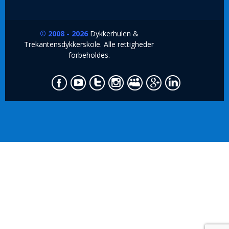
© 2008 - 2026
Dykkerhulen &
Trekantensdykkerskole. Alle rettigheder
forbeholdes.
ssenger