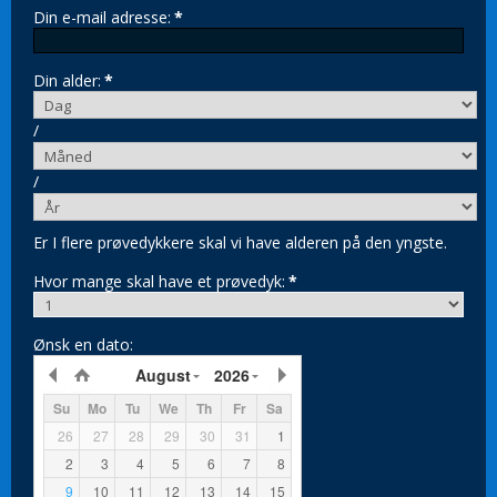
Din e-mail adresse:
*
Din alder:
*
/
/
Er I flere prøvedykkere skal vi have alderen på den yngste.
Hvor mange skal have et prøvedyk:
*
Ønsk en dato:
August
2026
Su
Mo
Tu
We
Th
Fr
Sa
26
27
28
29
30
31
1
2
3
4
5
6
7
8
9
10
11
12
13
14
15