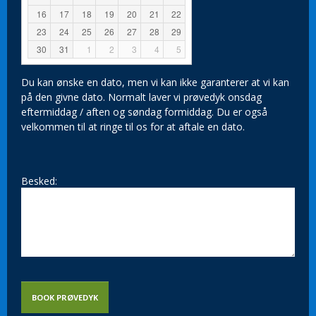
16
17
18
19
20
21
22
23
24
25
26
27
28
29
30
31
1
2
3
4
5
Du kan ønske en dato, men vi kan ikke garanterer at vi kan
på den givne dato. Normalt laver vi prøvedyk onsdag
eftermiddag / aften og søndag formiddag. Du er også
velkommen til at ringe til os for at aftale en dato.
Besked:
BOOK PRØVEDYK