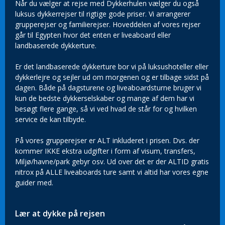
Når du vælger at rejse med Dykkerhulen vælger du også
luksus dykkerrejser til rigtige gode priser. Vi arrangerer
grupperejser og familierejser. Hoveddelen af vores rejser
går til Egypten hvor det enten er liveaboard eller
landbaserede dykkerture.
Er det landbaserede dykkerture bor vi på luksushoteller eller
dykkerlejre og sejler ud om morgenen og er tilbage sidst på
dagen. Både på dagsturene og liveaboardsturne bruger vi
kun de bedste dykkerselskaber og mange af dem har vi
besøgt flere gange, så vi ved hvad de står for og hvilken
service de kan tilbyde.
På vores grupperejser er ALT inkluderet i prisen. Dvs. der
kommer IKKE ekstra udgifter i form af visum, transfers,
Miljø/havne/park gebyr osv. Ud over det er der ALTID gratis
nitrox på ALLE liveaboards ture samt vi altid har vores egne
guider med.
Lær at dykke på rejsen