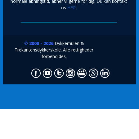
normale åbningstid, åbner vi gerne for dig. Du kan kontakt
os
HER
.
© 2008 - 2026
Dykkerhulen &
Trekantensdykkerskole. Alle rettigheder
forbeholdes.
ssenger