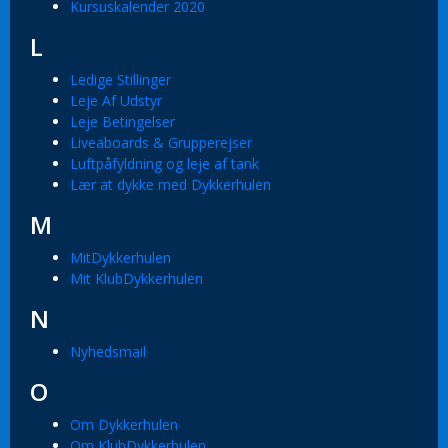
Kursuskalender 2020
L
Ledige Stillinger
Leje Af Udstyr
Leje Betingelser
Liveaboards & Grupperejser
Luftpåfyldning og leje af tank
Lær at dykke med Dykkerhulen
M
MitDykkerhulen
Mit KlubDykkerhulen
N
Nyhedsmail
O
Om Dykkerhulen
Om KlubDykkerhulen