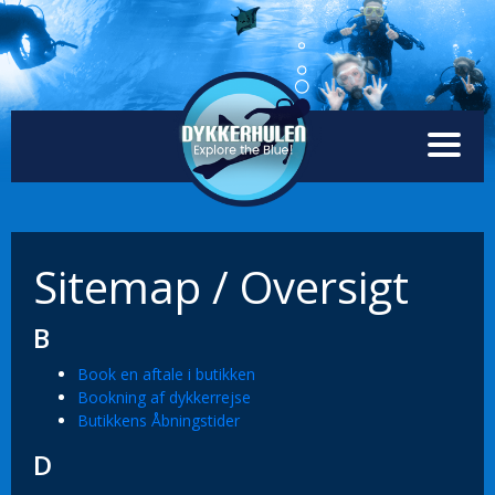
Sitemap / Oversigt
B
Book en aftale i butikken
Bookning af dykkerrejse
Butikkens Åbningstider
D