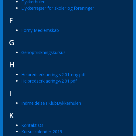
Dykkerhulen
Dykkerrejser for skoler og foreninger
F
Forny Medlemskab
G
Genopfriskningskursus
H
Helbredserklaering-v2.01-eng.pdf
Helbredserklaering-v2.01.pdf
I
Indmeldelse i KlubDykkerhulen
K
Kontakt Os
Kursuskalender 2019